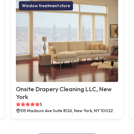
Window treatment store
Onsite Drapery Cleaning LLC, New
York
5
515 Madison Ave Suite 8126, New York, NY 10022