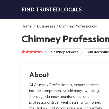
FIND TRUSTED LOCALS
Home
/
Businesses
/
Chimney Professionals
Chimney Profession
5
Chimney services
BBB accredit
About
At Chimney Professionals, expert services
include comprehensive chimney sweeping,
thorough chimney maintenance, and
professional dryer vent cleaning for homes in
the Dallas-Fort Worth area, ensuring safety,