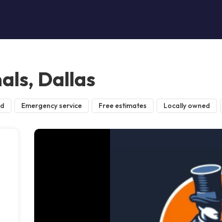
als, Dallas
ed
Emergency service
Free estimates
Locally owned